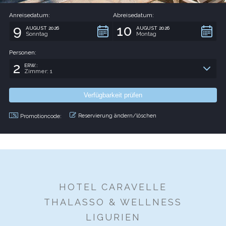
Anreisedatum:
Abreisedatum:
9
10
AUGUST 2026
AUGUST 2026
Sonntag
Montag
Personen:
2
ERW.:
Zimmer: 1
Reservierung ändern/löschen
Promotioncode:
HOTEL CARAVELLE
THALASSO & WELLNESS
LIGURIEN