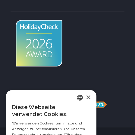
×
© 2026 Hotel Caravelle - P.I. IT00017390089 - Via Sausette, 34 - 18013
Diano Marina (IM) |
Datenschutz
–
Firmeninfo
-
Erogazioni pubbliche e aiuti
Diese Webseite
Italian
di stato
verwendet Cookies.
English
Wir verwenden Cookies, um Inhalte und
Anzeigen zu personalisieren und unseren
French
Datenverkehr zu analysieren. Wir geben