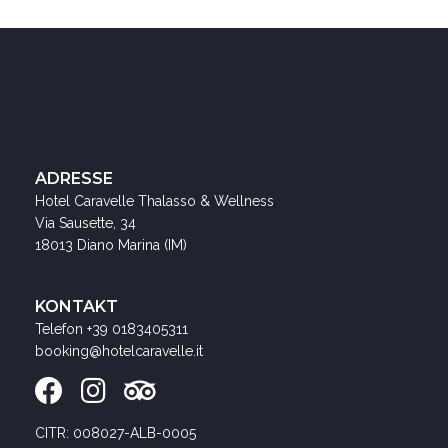
ADRESSE
Hotel Caravelle Thalasso & Wellness
Via Sausette, 34
18013 Diano Marina (IM)
KONTAKT
Telefon
+39 0183405311
booking@hotelcaravelle.it
CITR: 008027-ALB-0005
CIN: IT008027A1KY3SI95M
HIER BUCHEN