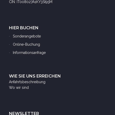
Sonderangebote
Online-Buchung
Informationsanfrage
WIE SIE UNS ERREICHEN
Anfahrtsbeschreibung
Wo wir sind
NEWSLETTER
Abonnieren Sie mich für Ihren Newsletter, um spezielle
Sonderangebote zu erhalten
ABONNIEREN
Ich habe die
Datenschutzerklärung
gelesen und erlaube die Nutzung